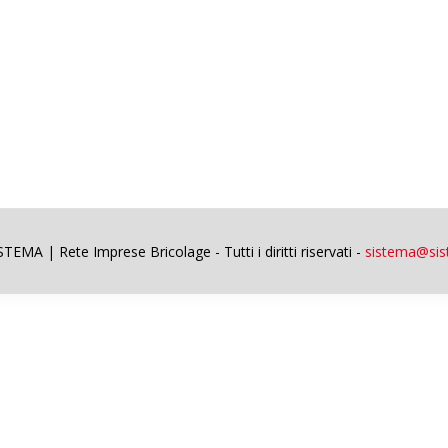
EMA | Rete Imprese Bricolage - Tutti i diritti riservati -
sistema@sist