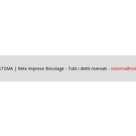
EMA | Rete Imprese Bricolage - Tutti i diritti riservati -
sistema@sist