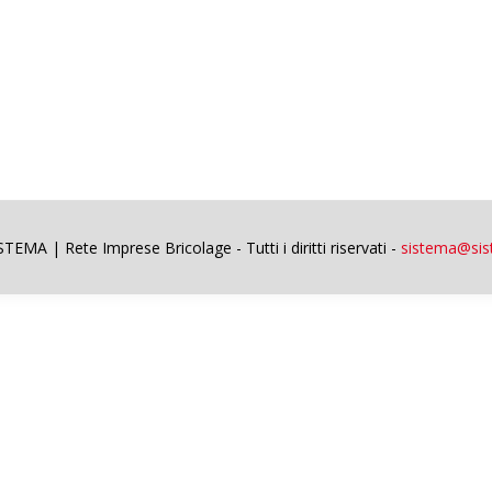
EMA | Rete Imprese Bricolage - Tutti i diritti riservati -
sistema@sist