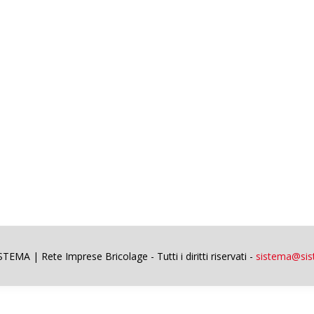
EMA | Rete Imprese Bricolage - Tutti i diritti riservati -
sistema@sist