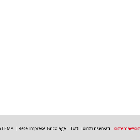
EMA | Rete Imprese Bricolage - Tutti i diritti riservati -
sistema@sist